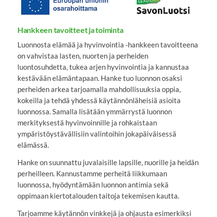
Hankkeen tavoitteet ja toiminta
Luonnosta elämää ja hyvinvointia -hankkeen tavoitteena
on vahvistaa lasten, nuorten ja perheiden
luontosuhdetta, tukea arjen hyvinvointia ja kannustaa
kestävään elämäntapaan. Hanke tuo luonnon osaksi
perheiden arkea tarjoamalla mahdollisuuksia oppia,
kokeilla ja tehdä yhdessä käytännönläheisiä asioita
luonnossa. Samalla lisätään ymmärrystä luonnon
merkityksestä hyvinvoinnille ja rohkaistaan
ympäristöystävällisiin valintoihin jokapäiväisessä
elämässä.
Hanke on suunnattu juvalaisille lapsille, nuorille ja heidän
perheilleen. Kannustamme perheitä liikkumaan
luonnossa, hyödyntämään luonnon antimia sekä
oppimaan kiertotalouden taitoja tekemisen kautta.
Tarjoamme käytännön vinkkejä ja ohjausta esimerkiksi