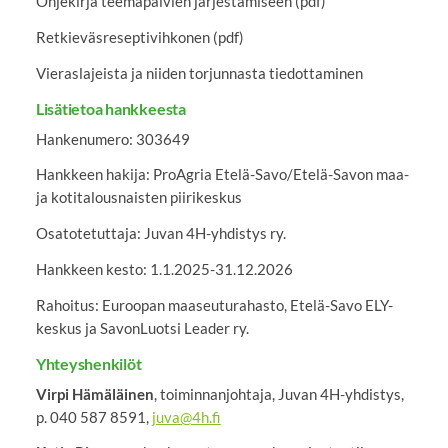
Ohjekirja teemapäivien järjestämiseen (pdf)
Retkieväsreseptivihkonen (pdf)
Vieraslajeista ja niiden torjunnasta tiedottaminen
Lisätietoa hankkeesta
Hankenumero: 303649
Hankkeen hakija: ProAgria Etelä-Savo/Etelä-Savon maa-
ja kotitalousnaisten piirikeskus
Osatotetuttaja: Juvan 4H-yhdistys ry.
Hankkeen kesto: 1.1.2025-31.12.2026
Rahoitus: Euroopan maaseuturahasto, Etelä-Savo ELY-
keskus ja SavonLuotsi Leader ry.
Yhteyshenkilöt
Virpi Hämäläinen
, toiminnanjohtaja, Juvan 4H-yhdistys,
p. 040 587 8591,
juva@4h.fi