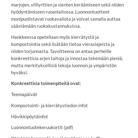
marjojen, villiyrttien ja sienten keräämiseen sekä niiden
hyödyntämiseen ruoanlaitossa. Luonnontuotteet
monipuolistavat ruokavaliota ja voivat samalla auttaa
säästämään ruokakustannuksissa.
Hankkeessa opetellaan myös kierrätystä ja
kompostointia sekä lisätään tietoa vieraslajeista ja
niiden torjunnasta. Tavoitteena on antaa perheille
konkreettisia arjen taitoja ja innostaa tekemään pieniä,
mutta merkityksellisiä tekoja luonnon ja ympäristön
hyväksi.
Konkreettisia toimenpiteitä ovat:
Teemapäivät
Kompostointi- ja kierrätystiedon infot
Hävikkipöytäinfot
Luonnontuotekeruukortit (pdf)