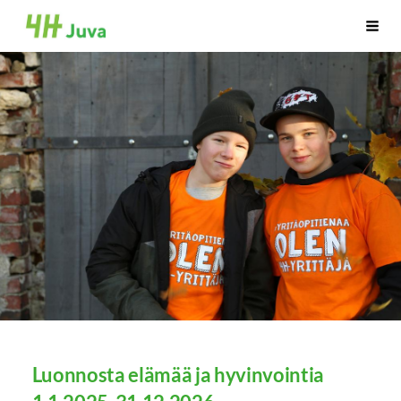
Siirry
juva
Haku
sivun
sisältöön
Luonnosta elämää ja hyvinvointia