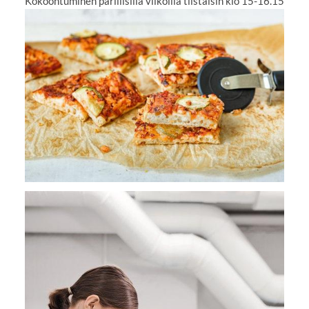
Kokoontuminen parillisilla viikoilla tiistaisin klo 15-16.15