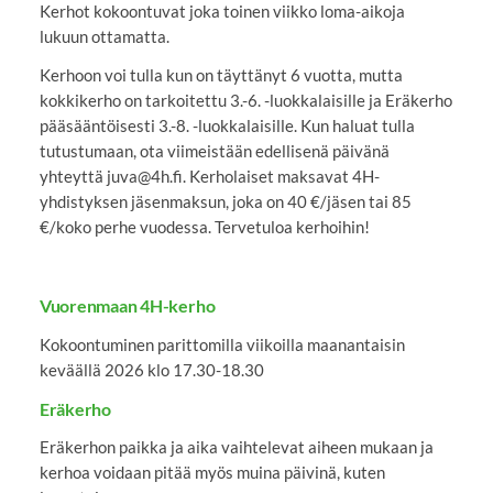
Kerhot kokoontuvat joka toinen viikko loma-aikoja
lukuun ottamatta.
Kerhoon voi tulla kun on täyttänyt 6 vuotta, mutta
kokkikerho on tarkoitettu 3.-6. -luokkalaisille ja Eräkerho
pääsääntöisesti 3.-8. -luokkalaisille. Kun haluat tulla
tutustumaan, ota viimeistään edellisenä päivänä
yhteyttä juva@4h.fi. Kerholaiset maksavat 4H-
yhdistyksen jäsenmaksun, joka on 40 €/jäsen tai 85
€/koko perhe vuodessa. Tervetuloa kerhoihin!
Vuorenmaan 4H-kerho
Kokoontuminen parittomilla viikoilla maanantaisin
keväällä 2026 klo 17.30-18.30
Eräkerho
Eräkerhon paikka ja aika vaihtelevat aiheen mukaan ja
kerhoa voidaan pitää myös muina päivinä, kuten